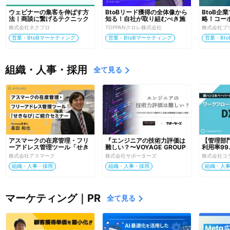
ウェビナーの集客を伸ばす方
BtoBリード獲得の全体像から
BtoB企
法｜商談に繋げるテクニック
知る！自社が取り組むべき施
略！コー
3選
策とは
上をつく
株式会社ネクプロ
TOPPANクロレ株式会社
株式会社ブ
営業・BtoBマーケティング
営業・BtoBマーケティング
営業・Bt
組織・人事・採用
全て見る
アスマークの在席管理・フリ
『エンジニアの技術力評価は
【管理部
ーアドレス管理ツール「せき
難しい？〜VOYAGE GROUP
利用率99
なび」ご紹介セミナー
が運用する技術力評価制度の
効率化サ
株式会社アスマーク
株式会社サポーターズ
株式会社コ
仕組みと改善〜』
ー」とは
組織・人事・採用
組織・人事・採用
組織・人
マーケティング｜PR
全て見る