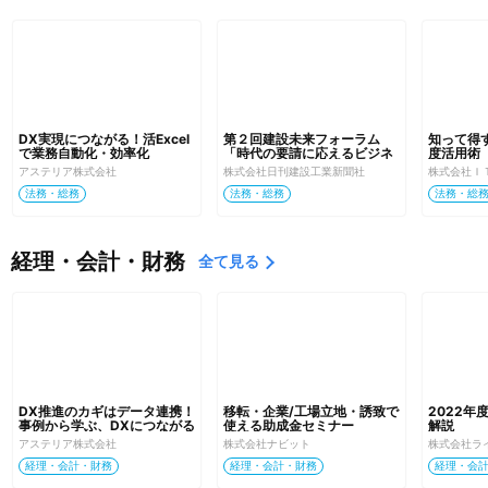
DX実現につながる！活Excel
第２回建設未来フォーラム
知って得
で業務自動化・効率化
「時代の要請に応えるビジネ
度活用術
スの創生」
アステリア株式会社
株式会社日刊建設工業新聞社
株式会社Ｉ
法務・総務
法務・総務
法務・総
経理・会計・財務
全て見る
DX推進のカギはデータ連携！
移転・企業/工場立地・誘致で
2022年
事例から学ぶ、DXにつながる
使える助成金セミナー
解説
業務改善セミナー＜内製化編
アステリア株式会社
株式会社ナビット
株式会社ラ
＞
経理・会計・財務
経理・会計・財務
経理・会