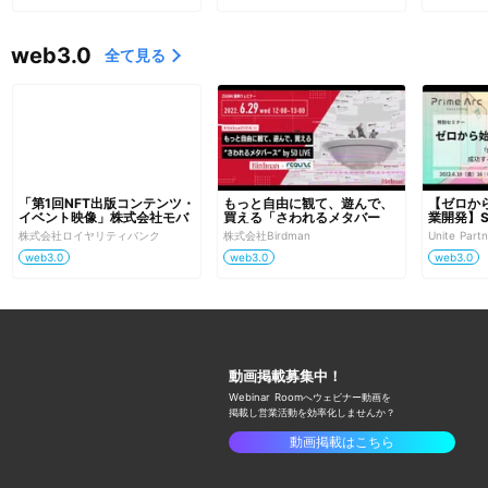
web3.0
全て見る
「第1回NFT出版コンテンツ・
もっと自由に観て、遊んで、
【ゼロから
イベント映像」株式会社モバ
買える「さわれるメタバー
業開発】S
イルブック・ジェーピー、株
ス」
功するNF
株式会社ロイヤリティバンク
株式会社Birdman
Unite Pa
式会社ロイヤリティバンク共
つの法則
web3.0
web3.0
web3.0
催
動画掲載募集中！
Webinar Roomへウェビナー動画を
掲載し
営業活動を効率化しませんか？
動画掲載はこちら