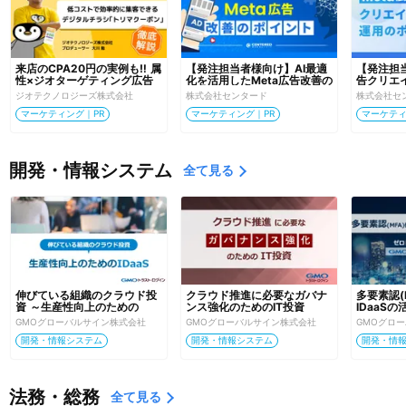
来店のCPA20円の実例も‼ 属
【発注担当者様向け】AI最適
【発注担当
性×ジオターゲティング広告
化を活用したMeta広告改善の
告クリエ
でCPAを最小化！
ポイント
ント
ジオテクノロジーズ株式会社
株式会社センタード
株式会社セ
マーケティング｜PR
マーケティング｜PR
マーケティ
開発・情報システム
全て見る
伸びている組織のクラウド投
クラウド推進に必要なガバナ
多要素認(
資 ～生産性向上のための
ンス強化のためのIT投資
IDaaS
IDaaS ～
ト認証基
GMOグローバルサイン株式会社
GMOグローバルサイン株式会社
GMOグロ
ト・ログ
開発・情報システム
開発・情報システム
開発・情
法務・総務
全て見る