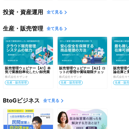
投資・資産運用
全て見る
生産・販売管理
全て見る
販売管理ウェビナー【A1】本
販売管理ウェビナー【A2】ロ
販売管理
気で業務効率化したい卸売業
ットの管理や賞味期限チェッ
論在庫と
の皆様が知っておきたいクラ
クなんて無理！では通用しな
ていませ
株式会社キザシオ
株式会社キザシオ
株式会社キ
ウド販売管理システムの魅力
い時代の解決策
要な課題
生産・販売管理
生産・販売管理
生産・販
BtoGビジネス
全て見る