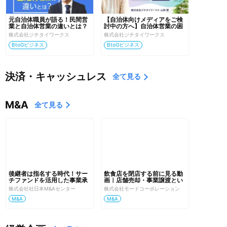
元自治体職員が語る！民間営
【自治体向けメディアをご検
業と自治体営業の違いとは？
討中の方へ】自治体営業の困
ったを解決する方法
株式会社ジチタイワークス
株式会社ジチタイワークス
BtoGビジネス
BtoGビジネス
決済・キャッシュレス
全て見る
M&A
全て見る
後継者は指名する時代！サー
飲食店を閉店する前に見る動
チファンドを活用した事業承
画｜店舗売却・事業譲渡とい
継・M＆Aセミナー
う選択肢
株式会社社日本M&Aセンター
株式会社モードコーポレーション
M&A
M&A