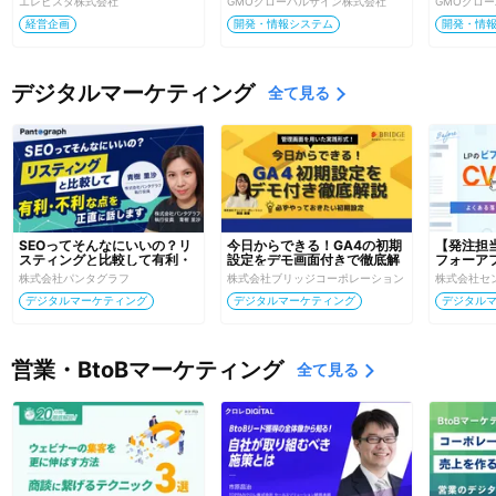
エレビスタ株式会社
GMOグローバルサイン株式会社
GMOグロ
～
経営企画
開発・情報システム
開発・情
デジタルマーケティング
全て見る
SEOってそんなにいいの？リ
今日からできる！GA4の初期
【発注担
スティングと比較して有利・
設定をデモ画面付きで徹底解
フォーア
不利な点を正直に話します！
説
するLP
株式会社パンタグラフ
株式会社ブリッジコーポレーション
株式会社セ
穴と対策
デジタルマーケティング
デジタルマーケティング
デジタル
営業・BtoBマーケティング
全て見る