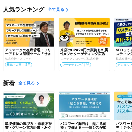
人気ランキング
全て見る
アスマークの在席管理・フリ
来店のCPA20円の実例も‼ 属
SEOっ
ーアドレス管理ツール「せき
性×ジオターゲティング広告
スティン
なび」ご紹介セミナー
でCPAを最小化！
不利な点
株式会社アスマーク
ジオテクノロジーズ株式会社
株式会社パ
組織・人事・採用
マーケティング｜PR
デジタル
新着
全て見る
環境価値の選び方 ～非化石証
パスワード漏洩は「起こる前
パスワー
書・グリーン電力証書・J-ク
提」で備える――情シスが知
界！？今
レジットの違いと選定フロー
るべき検知と対応の最前線
ドレスと