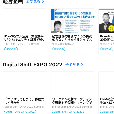
経営企画
全て見る
IDaaSをフル活用！業務効率
経営計画の書き方 5つの要点 
Brandi
UPとセキュリティ対策で強い
知らないと損をするとってお
加価値”の
組織に
きのコツ
GMOグローバルサイン株式会社
株式会社Initiatives
株式会社イ
経営企画
経営企画
経営企画
Digital Shift EXPO 2022
全て見る
「ついやってしまう」体験の
ワークマンの新マーケティン
CRMの
つくりかた
グ戦略を初公開～キャンプギ
手法とは
ア市場にWeb注文/店舗受取
ステム「Sy
Digital Shift EXPO 2022 Summer 営業・マーケティング DX強化
Digital Shift EXPO 2022 Summer 営業・マーケ
Digital 
り限定で参入に成功～
Digital Shift EXPO 2022
Digital Shift EXPO 2022
Digital S