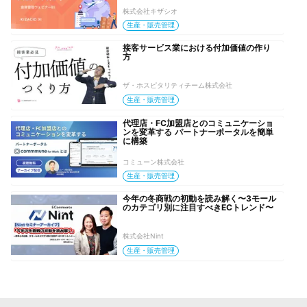
株式会社キザシオ
生産・販売管理
接客サービス業における付加価値の作り
方
ザ・ホスピタリティチーム株式会社
生産・販売管理
代理店・FC加盟店とのコミュニケーショ
ンを変革する パートナーポータルを簡単
に構築
コミューン株式会社
生産・販売管理
今年の冬商戦の初動を読み解く〜3モール
のカテゴリ別に注目すべきECトレンド〜
株式会社Nint
生産・販売管理