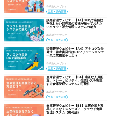
株式会社キザシオ
生産・販売管理
販売管理ウェビナー【A1】本気で業務効
率化したい卸売業の皆様が知っておきた
いクラウド販売管理システムの魅力
株式会社キザシオ
生産・販売管理
販売管理ウェビナー【A4】アナログな受
発注・請求書発行はDXソリューションで
一気に業務改革しよう！
株式会社キザシオ
生産・販売管理
倉庫管理ウェビナー【B4】適正な人員配
置、トレーサビリティ、伝票レスを実現
する倉庫管理システムの可能性
株式会社キザシオ
生産・販売管理
倉庫管理ウェビナー【B3】出荷作業を素
早くミスなくスムーズに！クラウド倉庫
管理システム（出荷編）