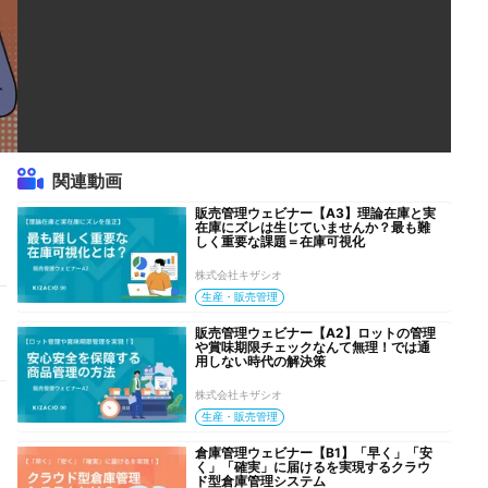
関連動画
販売管理ウェビナー【A3】理論在庫と実
在庫にズレは生じていませんか？最も難
しく重要な課題＝在庫可視化
株式会社キザシオ
生産・販売管理
販売管理ウェビナー【A2】ロットの管理
や賞味期限チェックなんて無理！では通
用しない時代の解決策
株式会社キザシオ
生産・販売管理
倉庫管理ウェビナー【B1】「早く」「安
く」「確実」に届けるを実現するクラウ
ド型倉庫管理システム