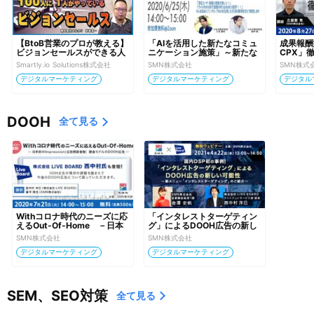
【BtoB営業のプロが教える】
「AIを活用した新たなコミュ
成果報酬型
ビジョンセールスができる人
ニケーション施策」～新たな
CPX」
＆会社側に必要な姿勢
ターゲットアプローチ手法の
Smartly.io Solutions株式会社
SMN株式会社
SMN株式
ご紹介～
デジタルマーケティング
デジタルマーケティング
デジタル
DOOH
全て見る
Withコロナ時代のニーズに応
「インタレストターゲティン
えるOut-Of-Home　－日本
グ」によるDOOH広告の新し
初のImpression(広告視認者
い可能性～新メニュー「イン
SMN株式会社
SMN株式会社
数）課金モデルのDOOH広告
タレストターゲティング」の
デジタルマーケティング
デジタルマーケティング
－
ご紹介～
SEM、SEO対策
全て見る