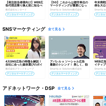
【発注担当者様向け】WEB広
【5G】これからは都市単位の
年末商戦
告代理店乗り換え前に知るべ
マーケティングが重要になっ
例を大公
き10のリスクと対処法
てくる
株式会社センタード
Smartly.io Solutions株式会社
Smartly.
デジタルマーケティング
デジタルマーケティング
デジタル
SNSマーケティング
全て見る
4大SNS広告の特徴を解説！
アパレル x ソーシャル広告 
WEB広
自社に合った媒体選びのポイ
最新のトレンド！ 美しく、効
イティブ
ントとクリエイティブ攻略方
果の高い広告を、効率的に
して工数
株式会社グラッドキューブ
Smartly.io Solutions株式会社
Smartly.
法
デジタルマーケティング
デジタルマーケティング
デジタル
アドネットワーク・DSP
全て見る