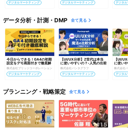
デジタルマーケティング
デジタルマーケティング
デジタル
データ分析・計測・DMP
全て見る
今日からできる！GA4の初期
【UI/UX分析】Z世代は本当
【UI/
設定をデモ画面付きで徹底解
に使いやすいの？‐人気の出前
に使いや
説
アプリ2社比較【ヒューリス
ーECサ
株式会社ブリッジコーポレーション
株式会社パンタグラフ
株式会社
ティック分析】
リスティ
デジタルマーケティング
デジタルマーケティング
デジタル
プランニング・戦略策定
全て見る