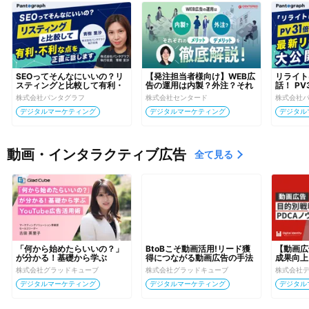
SEOってそんなにいいの？リ
【発注担当者様向け】WEB広
リライト
スティングと比較して有利・
告の運用は内製？外注？それ
話！ P
不利な点を正直に話します！
ぞれのメリット・デメリット
SEOリ
株式会社パンタグラフ
株式会社センタード
株式会社
を徹底解説！
デジタルマーケティング
デジタルマーケティング
デジタル
動画・インタラクティブ広告
全て見る
「何から始めたらいいの？」
BtoBこそ動画活用!リード獲
【動画広
が分かる！基礎から学ぶ
得につながる動画広告の手法
成果向上
YouTube 広告活用術
とは? 
ウ
株式会社グラッドキューブ
株式会社グラッドキューブ
株式会社
デジタルマーケティング
デジタルマーケティング
デジタル