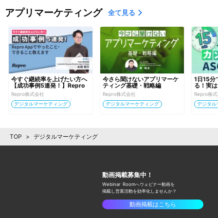
アプリマーケティング
全て見る
今すぐ継続率を上げたい方へ
今さら聞けないアプリマーケ
1日15
【成功事例5連発！】Repro 
ティング基礎・戦略編
る！実は
Appでやったこと・できるこ
Repro株式会社
Repro株式会社
Repro株
と教えます
デジタルマーケティング
デジタルマーケティング
デジタル
TOP
>
デジタルマーケティング
動画掲載募集中！
Webinar Roomへウェビナー動画を
掲載し
営業活動を効率化しませんか？
動画掲載はこちら