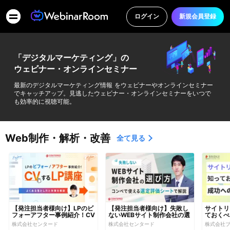
ログイン
新規会員登録
「デジタルマーケティング」の
ウェビナー・オンラインセミナー
最新のデジタルマーケティング情報 をウェビナーやオンラインセミナー
でキャッチアップ。見逃したウェビナー・オンラインセミナーをいつで
も効率的に視聴可能。
Web制作・解析・改善
全て見る
【発注担当者様向け】LPのビ
【発注担当者様向け】失敗し
サイトリ
フォーアフター事例紹介！CV
ないWEBサイト制作会社の選
ておくべ
するLP講座～よくある落とし
び方〜コンペで使える選定評
株式会社センタード
株式会社センタード
株式会社
穴と対策を解説～
価シートで解説〜