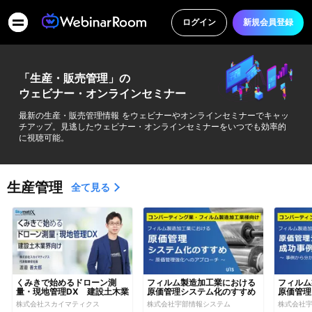
ログイン
新規会員登録
「生産・販売管理」の
ウェビナー・オンラインセミナー
最新の生産・販売管理情報 をウェビナーやオンラインセミナーでキャッ
チアップ。見逃したウェビナー・オンラインセミナーをいつでも効率的
に視聴可能。
生産管理
全て見る
くみきで始めるドローン測
フィルム製造加工業における
フィルム
量・現地管理DX　建設土木業
原価管理システム化のすすめ 
原価管理
界向け
～原価管理強化へのアプロー
ご紹介 
株式会社スカイマティクス
株式会社宇部情報システム
株式会社
チ～
テム化の