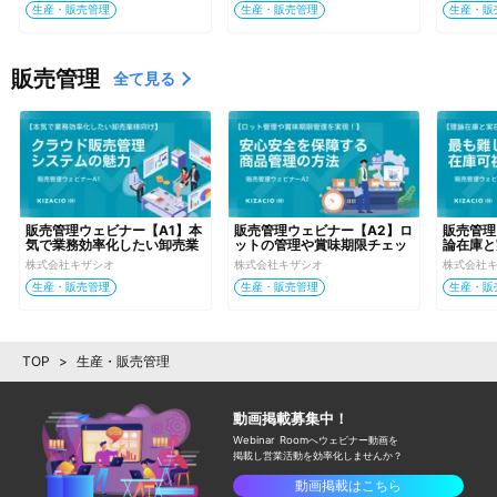
生産・販売管理
生産・販売管理
生産・販
販売管理
全て見る
販売管理ウェビナー【A1】本
販売管理ウェビナー【A2】ロ
販売管理
気で業務効率化したい卸売業
ットの管理や賞味期限チェッ
論在庫と
の皆様が知っておきたいクラ
クなんて無理！では通用しな
ていませ
株式会社キザシオ
株式会社キザシオ
株式会社
ウド販売管理システムの魅力
い時代の解決策
要な課題
生産・販売管理
生産・販売管理
生産・販
TOP
>
生産・販売管理
動画掲載募集中！
Webinar Roomへウェビナー動画を
掲載し
営業活動を効率化しませんか？
動画掲載はこちら