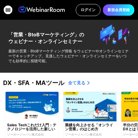
ログイン
新規会員登録
「営業・BtoBマーケティング」の
ウェビナー・オンラインセミナー
最新の営業・BtoBマーケティング情報 をウェビナーやオンラインセミナ
ーでキャッチアップ。見逃したウェビナー・オンラインセミナーをいつ
でも効率的に視聴可能。
DX・SFA・MAツール
全て見る
Sales Techこれだけ入門：テ
業績を向上させる「オンライ
半分の労
クノロジーを活用した新しい
ン営業」のはじめ方
DXとは
営業活動の実践方法
デジタル
ゾーホージャパン株式会社
ゾーホージャパン株式会社
ゾーホー