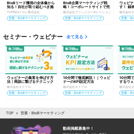
BtoBリード獲得の全体像から
BtoB企業マーケティング戦
ウェビナ
知る！自社が取り組むべき施
略！コーポレートサイトで売
す！ 録
策とは
上をつくる3つのポイント
【実践講
TOPPANクロレ株式会社
株式会社ブリッジコーポレーション
株式会社
営業・BtoBマーケティング
営業・BtoBマーケティング
営業・B
セミナー・ウェビナー
全て見る
ウェビナーの集客を伸ばす方
10分間で徹底解説！｜ウェビ
10分間
法｜商談に繋げるテクニック
ナーのKPI設定方法
するウェ
3選
方」
株式会社ネクプロ
株式会社ネクプロ
株式会社
営業・BtoBマーケティング
営業・BtoBマーケティング
営業・B
TOP
>
営業・BtoBマーケティング
動画掲載募集中！