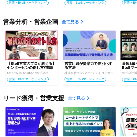
営業・BtoBマーケティング
営業・BtoBマーケティング
営業・B
営業分析・営業企画
全て見る
【BtoB営業のプロが教える】
営業組織が提案力で差別化す
最短&最
センターピンの倒し方/前編	
る方法
BtoB
Smartly.io Solutions株式会社
株式会社エンパワーメントコンサルティング
株式会社
営業・BtoBマーケティング
営業・BtoBマーケティング
営業・B
リード獲得・営業支援
全て見る