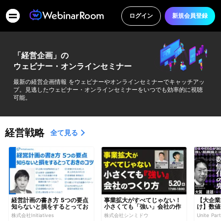
ログイン
新規会員登録
「経営企画」の
ウェビナー・オンラインセミナー
最新の経営企画情報 をウェビナーやオンラインセミナーでキャッチアッ
プ。見逃したウェビナー・オンラインセミナーをいつでも効率的に視聴
可能。
経営戦略
全て見る
経営計画の書き方 5つの要点 
事業拡大がすべてじゃない！
【大企業
知らないと損をするとってお
小さくても「強い」会社の作
け】数値
きのコツ
り方
ル流 〜
株式会社Initiatives
株式会社シンミドウ
Unite P
強い組織