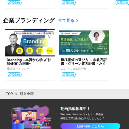
経営企画
経営企画
経営企画
企業ブランディング
全て見る
Branding ~本質から学ぶ”付
環境価値の選び方 ～非化石証
加価値”の意味~
書・グリーン電力証書・J-ク
レジットの違いと選定フロー
株式会社イマジナ
エレビスタ株式会社
～
経営企画
経営企画
TOP
>
経営企画
動画掲載募集中！
Webinar Roomへウェビナー動画を
掲載し
営業活動を効率化しませんか？
動画掲載はこちら