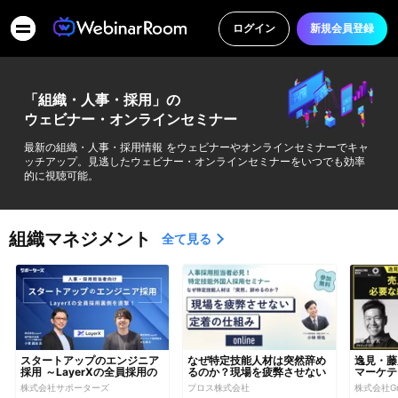
ログイン
新規会員登録
「組織・人事・採用」の
ウェビナー・オンラインセミナー
最新の組織・人事・採用情報 をウェビナーやオンラインセミナーでキャ
ッチアップ。見逃したウェビナー・オンラインセミナーをいつでも効率
的に視聴可能。
組織マネジメント
全て見る
スタートアップのエンジニア
なぜ特定技能人材は突然辞め
逸見・藤
採用 ～LayerXの全員採用の
るのか？現場を疲弊させない
マーケテ
裏側を直撃～
定着の仕組み
あげるた
株式会社サポーターズ
プロス株式会社
株式会社Gr
育成方法