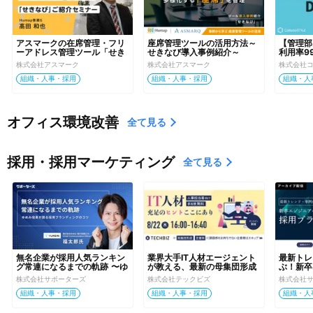
アスマークの在席管理・フリ
座席管理ツールの活用方法～
【管理部
ーアドレス管理ツール「せき
せきなび導入事例紹介～
利用率9
なび」ご紹介セミナー
効率化サ
株式会社アスマーク
株式会社アスマーク
株式会社
ー」とは
組織・人事・採用
組織・人事・採用
組織・人
オフィス環境改善
全て見る
採用・採用マーケティング
全て見る
無名企業が採用人気ランキン
業界大手IT人材エージェント
最新トレ
グ常連になるまでの軌跡 〜ゆ
が教える、最新の母集団形成
ぶ！新卒
めみ役員が語る採用ブランデ
術！大阪ガス様の成功体験事
るための
株式会社サポーターズ
株式会社テックビズ
株式会社
ィングのコツ〜
例から見えてくる、スキルと
組織・人事・採用
組織・人事・採用
組織・人
人柄に妥協できない人事採用
ご担当者様の課題解決へのヒ
ントを大公開します！