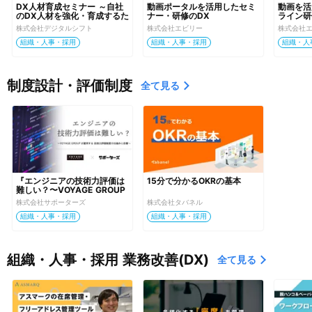
DX人材育成セミナー ～自社
動画ポータルを活用したセミ
動画を活
のDX人材を強化・育成するた
ナー・研修のDX
ライン研
めのノウハウ大公開～
株式会社デジタルシフト
株式会社エビリー
株式会社
組織・人事・採用
組織・人事・採用
組織・人
制度設計・評価制度
全て見る
『エンジニアの技術力評価は
15分で分かるOKRの基本
難しい？〜VOYAGE GROUP
が運用する技術力評価制度の
株式会社サポーターズ
株式会社タバネル
仕組みと改善〜』
組織・人事・採用
組織・人事・採用
組織・人事・採用 業務改善(DX)
全て見る