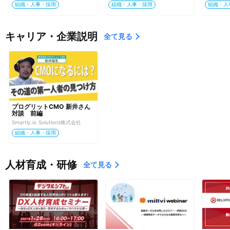
組織・人事・採用
組織・人事・採用
組織・人
キャリア・企業説明
全て見る
プログリットCMO 新井さん
対談　前編
Smartly.io Solutions株式会社
組織・人事・採用
人材育成・研修
全て見る