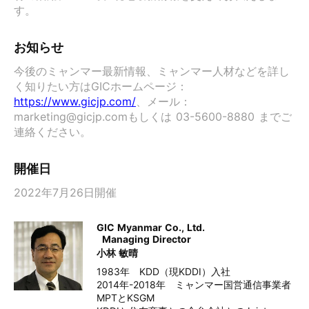
す。
お知らせ
今後のミャンマー最新情報、ミャンマー人材などを詳し
く知りたい方はGICホームページ：
https://www.gicjp.com/
、メール：
marketing@gicjp.comもしくは 03-5600-8880 までご
連絡ください。
開催日
2022年7月26日開催
GIC Myanmar Co., Ltd.
Managing Director
小林 敏晴
1983年　KDD（現KDDI）入社

2014年-2018年　ミャンマー国営通信事業者
MPTとKSGM
