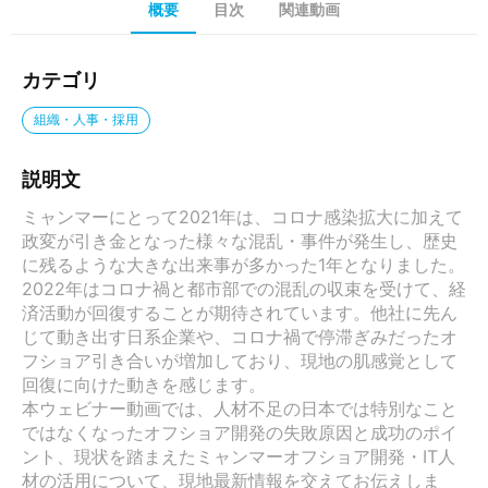
概要
目次
関連動画
カテゴリ
組織・人事・採用
説明文
ミャンマーにとって2021年は、コロナ感染拡大に加えて
政変が引き金となった様々な混乱・事件が発生し、歴史
に残るような大きな出来事が多かった1年となりました。

2022年はコロナ禍と都市部での混乱の収束を受けて、経
済活動が回復することが期待されています。他社に先ん
じて動き出す日系企業や、コロナ禍で停滞ぎみだったオ
フショア引き合いが増加しており、現地の肌感覚として
回復に向けた動きを感じます。

本ウェビナー動画では、人材不足の日本では特別なこと
ではなくなったオフショア開発の失敗原因と成功のポイ
ント、現状を踏まえたミャンマーオフショア開発・IT人
材の活用について、現地最新情報を交えてお伝えしま