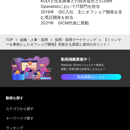
KDDIと住友商事との合弁会社とのJoint 
OperationにおいてIT部門を担当

2019年　GIC入社　主にオフショア開発を含
む受託開発を担当

2021年　GICM代表に異動
TOP
>
組織・人事・採用
>
採用・採用マーケティング
>
【ミャンマ
ーを事例としたオフショア開発】失敗する原因と成功のポイント！
動画掲載募集中！
Webinar Roomへウェビナー動画を
掲載し
営業活動を効率化しませんか？
動画掲載はこちら
動画を探す
カテゴリから探す
キーワードで探す
ランキング