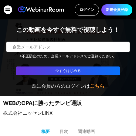
ログイン
新規会員登録
この動画を今すぐ無料で視聴しよう！
※不正防止のため、企業メールアドレスでご登録ください。
今すぐはじめる
既に会員の方のログインは
こちら
WEBのCPAに勝ったテレビ通販
株式会社ニッセンLINX
概要
目次
関連動画