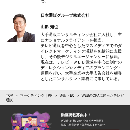
つ。
日本通販グループ株式会社
山影 知也
大手通販コンサルティング会社に入社し、主
にナショナルクライアントを担当。

テレビ通販を中心としたマスメディアでのダ
イレクトマーケティング活動を包括的に支援
し、その後デジタルエージェンシーに移籍。

現在は、テレビ・ＷＥＢ領域を中心に制作の
ディレクションやメディアのプランニング・
運用を行い、大手企業や大手広告会社を顧客
としたコンサルタント業務に従事している。
TOP
>
マーケティング｜PR
>
通販・EC
>
WEBのCPAに勝ったテレビ
通販
動画掲載募集中！
Webinar Roomへウェビナー動画を
掲載し
営業活動を効率化しませんか？