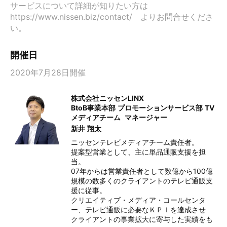
サービスについて詳細が知りたい方は
https://www.nissen.biz/contact/　よりお問合せくださ
い。
開催日
2020年7月28日開催
株式会社ニッセンLINX
BtoB事業本部 プロモーションサービス部 TV
メディアチーム
マネージャー
新井 翔太
ニッセンテレビメディアチーム責任者。

提案型営業として、主に単品通販支援を担
当。

07年からは営業責任者として数億から100億
規模の数多くのクライアントのテレビ通販支
援に従事。

クリエイティブ・メディア・コールセンタ
ー、テレビ通販に必要なＫＰＩを達成させ

クライアントの事業拡大に寄与した実績をも