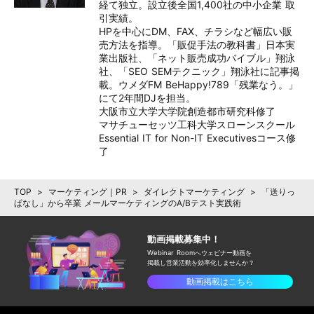
経て独立。設立後全国1,400社の中小企業 取
引実績。

HPを中心にDM、FAX、チラシなど幅広い販
売方法を指導。「販促手法の教科書」日本実
業出版社、「ネット販売成功バイブル」翔泳
社、「SEO SEMテクニック」翔泳社に記事掲
載。ウメダFM BeHappy!789「残業なう。」
にて2年間DJを担当。

大阪市立大学大学院創造都市研究科修了

マサチューセッツ工科大学スローンスクール
Essential IT for Non-IT Executivesコース修
了
TOP
>
マーケティング｜PR
>
ダイレクトマーケティング
>
「送りっ
ぱなし」から卒業 メールマーケティングのA/Bテスト実践術
動画掲載募集中！
Webinar Roomへウェビナー動画を
掲載し
営業活動を効率化しませんか？
動画掲載はこちら