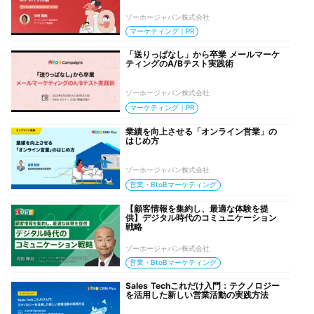
ゾーホージャパン株式会社
マーケティング｜PR
「送りっぱなし」から卒業 メールマーケ
ティングのA/Bテスト実践術
ゾーホージャパン株式会社
マーケティング｜PR
業績を向上させる「オンライン営業」の
はじめ方
ゾーホージャパン株式会社
営業・BtoBマーケティング
【顧客情報を集約し、最適な体験を提
供】デジタル時代のコミュニケーション
戦略
ゾーホージャパン株式会社
営業・BtoBマーケティング
Sales Techこれだけ入門：テクノロジー
を活用した新しい営業活動の実践方法