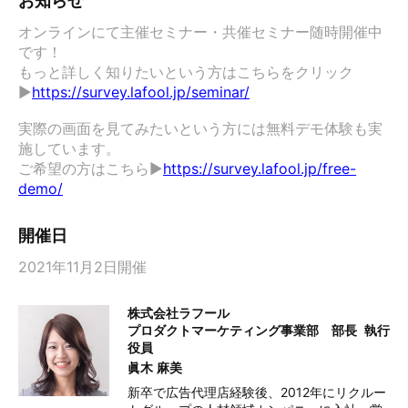
お知らせ
オンラインにて主催セミナー・共催セミナー随時開催中
です！

もっと詳しく知りたいという方はこちらをクリック
▶
https://survey.lafool.jp/seminar/
実際の画面を見てみたいという方には無料デモ体験も実
施しています。

ご希望の方はこちら▶
https://survey.lafool.jp/free-
demo/
開催日
2021年11月2日開催
株式会社ラフール
プロダクトマーケティング事業部 部長
執行
役員
眞木 麻美
新卒で広告代理店経験後、2012年にリクルー