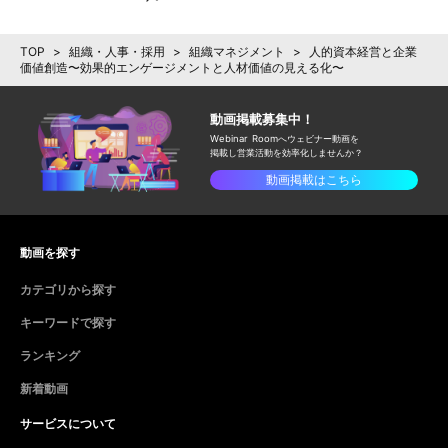
TOP
>
組織・人事・採用
>
組織マネジメント
>
人的資本経営と企業
価値創造〜効果的エンゲージメントと人材価値の見える化〜
動画掲載募集中！
Webinar Roomへウェビナー動画を
掲載し
営業活動を効率化しませんか？
動画掲載はこちら
動画を探す
カテゴリから探す
キーワードで探す
ランキング
新着動画
サービスについて