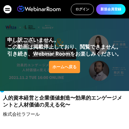
ログイン
新規会員登録
申し訳ございません。
この動画は掲載停止しており、閲覧できません。
引き続き、Webinar Roomをお楽しみください。
ホームへ戻る
00:00
/
00:00
x1.0
人的資本経営と企業価値創造〜効果的エンゲージメ
ントと人材価値の見える化〜
株式会社ラフール