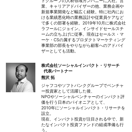
トグループの人材領域カンパニーに入社。営
業、キャリアアドバイザーの他、業務企画や
新規事業開発など幅広く経験。特に社内にお
ける業績悪化時の業務設計や従業員ケアなど
で多くの部署を経験。2019年10月に株式会社
ラフールにジョイン。インサイドセールスチ
ームの立ち上げに従事。現在はセールス・マ
ーケ・CSの属するプロダクトマーケティング
事業部の部長をやりながら顧客へのアドバイ
ザーとしても活動。
株式会社ソーシャルインパクト・リサーチ
代表パートナー
熊沢 拓
ジャフコやソフトバンクグループでベンチャ
ー投資家として活躍した後、

NPOやソーシャルベンチャーのインパクト評
価を行う日本のパイオニアとして、

2010年にソーシャルインパクト・リサーチを
設立。

現在、インパクト投資が注目される中で、新
たなインパクト投資ファンドの組成準備も行
う。