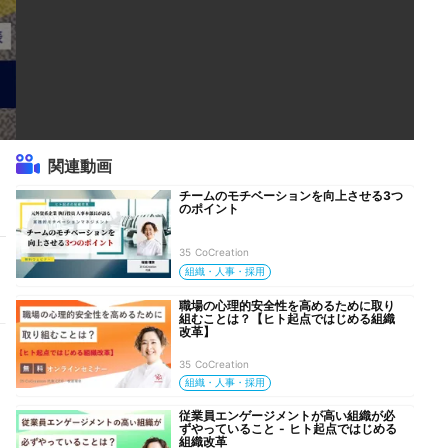
関連動画
チームのモチベーションを向上させる3つ
のポイント
35 CoCreation
組織・人事・採用
職場の心理的安全性を高めるために取り
組むことは？【ヒト起点ではじめる組織
改革】
35 CoCreation
組織・人事・採用
従業員エンゲージメントが高い組織が必
ずやっていること - ヒト起点ではじめる
組織改革