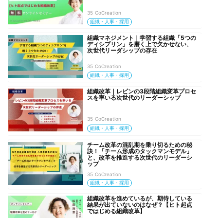
35 CoCreation
組織・人事・採用
組織マネジメント｜学習する組織「5つの
ディシプリン」を磨く上で欠かせない、
次世代リーダシップの存在
35 CoCreation
組織・人事・採用
組織改革｜レビンの3段階組織変革プロセ
スを率いる次世代のリーダーシップ
35 CoCreation
組織・人事・採用
チーム改革の混乱期を乗り切るための秘
訣！「チーム形成のタックマンモデル」
と、改革を推進する次世代のリーダーシ
ップ
35 CoCreation
組織・人事・採用
組織改革を進めているが、期待している
結果が出ていないのはなぜ？【ヒト起点
ではじめる組織改革】