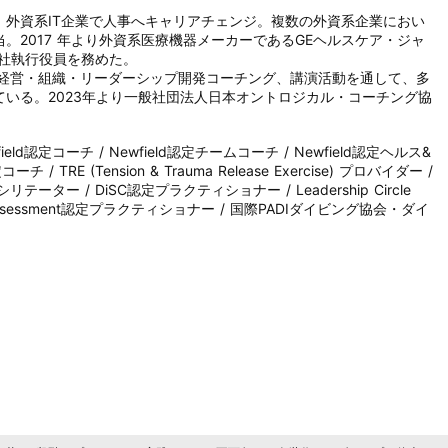
外資系IT企業で人事へキャリアチェンジ。複数の外資系企業におい
。2017 年より外資系医療機器メーカーであるGEヘルスケア・ジャ
社執行役員を務めた。

社を設立。経営・組織・リーダーシップ開発コーチング、講演活動を通して、多
いる。2023年より一般社団法人日本オントロジカル・コーチング協
ld認定コーチ / Newfield認定チームコーチ / Newfield認定ヘルス&
 / TRE (Tension & Trauma Release Exercise) プロバイダー / 
ファシリテーター / DiSC認定プラクティショナー / Leadership Circle 
 assessment認定プラクティショナー / 国際PADIダイビング協会・ダイ