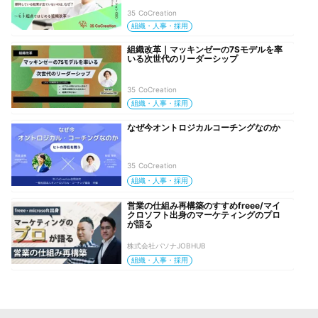
35 CoCreation
組織・人事・採用
組織改革｜マッキンゼーの7Sモデルを率
いる次世代のリーダーシップ
35 CoCreation
組織・人事・採用
なぜ今オントロジカルコーチングなのか
35 CoCreation
組織・人事・採用
営業の仕組み再構築のすすめfreee/マイ
クロソフト出身のマーケティングのプロ
が語る
株式会社パソナJOBHUB
組織・人事・採用