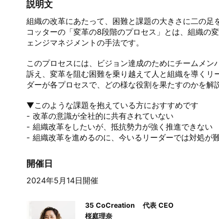
説明文
組織の改革にあたって、困難と課題の大きさに二の足を
コッターの「変革の8段階のプロセス」とは、組織の変
ェンジマネジメントの手法です。

このプロセスには、ビジョン達成のためにチームメン
訴え、変革を阻む困難を乗り越えて人と組織を導くリ
ダーが各プロセスで、どの様な役割を果たすのかを解説
▼このような課題を抱えている方におすすめです

- 改革の意識が全社的に共有されていない

- 組織改革をしたいが、抵抗勢力が強く推進できない

- 組織改革を進めるのに、今いるリーダーでは対処が
開催日
2024年5月14日開催
35 CoCreation
代表 CEO
桜庭理奈