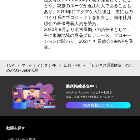
とや、親族のルーツが近江商人であることも
あり、2019年にマクアケ入社後は、主にもの
づくり系のプロジェクトを担当し、同年社員
総会の最優秀新人賞を受賞。

2020年8月より名古屋拠点の責任者として、
主に東海地域の商品プロデュース、プロモー
ションに関わり、2021年社員総会のMVPを受
賞。
TOP
>
マーケティング｜PR
>
広報・PR
>
「ビジネス課題解決」のた
めのMakuake活用
動画掲載募集中！
Webinar Roomへウェビナー動画を
掲載し
営業活動を効率化しませんか？
動画掲載はこちら
動画を探す
カテゴリから探す