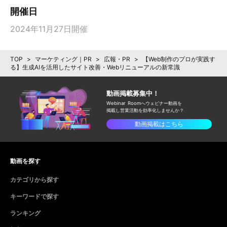
開催日
2024年11月27日開催
TOP
>
マーケティング｜PR
>
広報・PR
>
【Web制作のプロが実践す
る】生成AIを活用したサイト改善・Webリニューアルの新常識
動画掲載募集中！
Webinar Roomへウェビナー動画を
掲載し
営業活動を効率化しませんか？
動画掲載はこちら
動画を探す
カテゴリから探す
キーワードで探す
ランキング