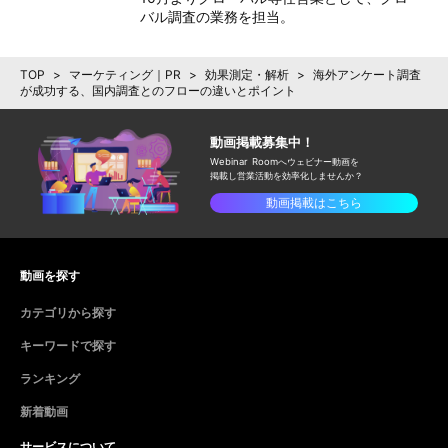
バル調査の業務を担当。
TOP
>
マーケティング｜PR
>
効果測定・解析
>
海外アンケート調査
が成功する、国内調査とのフローの違いとポイント
動画掲載募集中！
Webinar Roomへウェビナー動画を
掲載し
営業活動を効率化しませんか？
動画掲載はこちら
動画を探す
カテゴリから探す
キーワードで探す
ランキング
新着動画
サービスについて