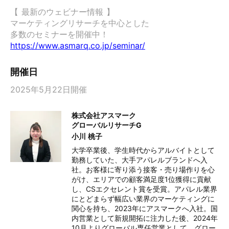
【 最新のウェビナー情報 】

マーケティングリサーチを中心とした

https://www.asmarq.co.jp/seminar/
開催日
2025年5月22日開催
株式会社アスマーク
グローバルリサーチG
小川 桃子
大学卒業後、学生時代からアルバイトとして
勤務していた、大手アパレルブランドへ入
社。お客様に寄り添う接客・売り場作りを心
がけ、エリアでの顧客満足度1位獲得に貢献
し、CSエクセレント賞を受賞。アパレル業界
にとどまらず幅広い業界のマーケティングに
関心を持ち、2023年にアスマークへ入社。国
内営業として新規開拓に注力した後、2024年
10月よりグローバル専任営業として、グロー