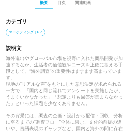
概要
目次
関連動画
カテゴリ
マーケティング｜PR
説明文
海外進出やグローバル市場を視野に入れた商品開発が加
速するなか、生活者の価値観やニーズを正確に捉える手
段として、“海外調査”の重要性はますます高まっていま
す。

現地の“リアルな声”をもとにした意思決定が求められる
一方で、「国内と同じ流れでアンケートを実施したが、
うまくいかなかった」「想定よりも回答が集まらなかっ
た」といった課題も少なくありません。

その背景には、調査の企画・設計から配信・回収、分析
に至るまでの“調査フロー”全体に潜む、文化的前提の違
いや、言語表現のギャップなど、国内と海外の間に存在