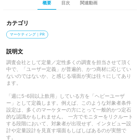
概要
目次
関連動画
カテゴリ
マーケティング｜PR
説明文
調査会社として定量／定性多くの調査を担当させて頂く
中で、「ユーザー定義」が普遍的、かつ商材に応じてい
ないのではないか、と感じる場面が実は往々にしてあり
ます。

「週に5-6回以上飲用」している方を「ヘビーユーザ
ー」として定義します。例えば、このような対象者条件
設定は、多くのマーケターの方にとって一般的かつ定石
的な認識かもしれません。 一方でモニターをリクルート
する段階において、対象者が出現せず、インタビュー設
計や定量設計を見直す場面もしばしばあるのが実態で
す。
