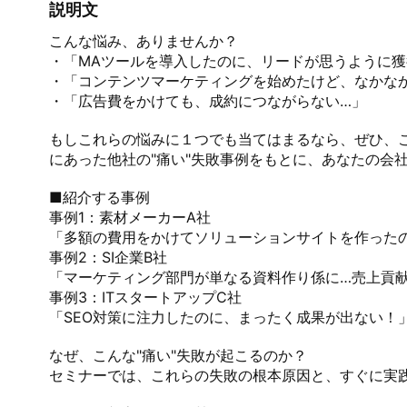
説明文
こんな悩み、ありませんか？

・「MAツールを導入したのに、リードが思うように獲
・「コンテンツマーケティングを始めたけど、なかなか
・「広告費をかけても、成約につながらない…」

もしこれらの悩みに１つでも当てはまるなら、ぜひ、
にあった他社の"痛い"失敗事例をもとに、あなたの会社
■紹介する事例

事例1：素材メーカーA社

「多額の費用をかけてソリューションサイトを作ったの
事例2：SI企業B社

「マーケティング部門が単なる資料作り係に…売上貢献
事例3：ITスタートアップC社

「SEO対策に注力したのに、まったく成果が出ない！」
なぜ、こんな"痛い"失敗が起こるのか？

セミナーでは、これらの失敗の根本原因と、すぐに実践