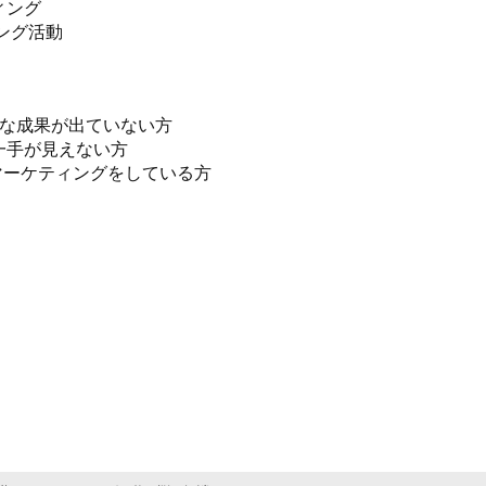
ング

グ活動

な成果が出ていない方

手が見えない方

マーケティングをしている方