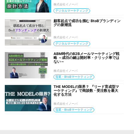
株式会社イノーバ
デジタルマーケティング
顧客起点で成功を掴む BtoBブランディン
グの新潮流
株式会社イノーバ
デジタルマーケティング
ABM時代のB2Bメールマーケティング戦
略 ～成功の鍵は開封率・クリック率では
ない～
株式会社イノーバ
営業・BtoBマーケティング
THE MODELの限界？ 『リード育成型マ
ーケティング』で商談数・受注数を最大
化する方法
株式会社イノーバ
営業・BtoBマーケティング