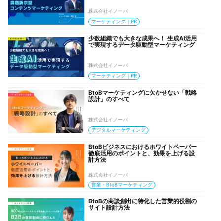
株式会社イノーバ
マーケティング｜PR
少数組織でも大きな成果へ！ 生成AI活用
で実現するデータ駆動型マーケティング
株式会社イノーバ
マーケティング｜PR
BtoBマーケティングに欠かせない「戦略
設計」のすべて
株式会社イノーバ
デジタルマーケティング
BtoBビジネスにおけるホワイトペーパー
徹底活用のポイントと、効果を上げる設
計方法
株式会社イノーバ
営業・BtoBマーケティング
BtoBの商談創出に特化した営業的役割の
サイト設計方法