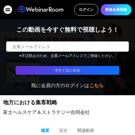
ログイン
新規会員登録
この動画を今すぐ無料で視聴しよう！
※不正防止のため、企業メールアドレスでご登録ください。
今すぐはじめる
既に会員の方のログインは
こちら
地方における集客戦略
富士ヘルスケア＆ストラテジー合同会社
概要
目次
関連動画