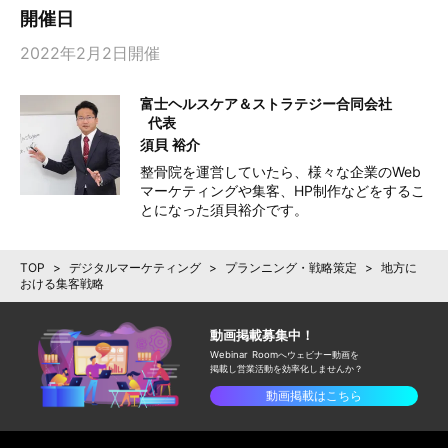
開催日
2022年2月2日開催
富士ヘルスケア＆ストラテジー合同会社
代表
須貝 裕介
整骨院を運営していたら、様々な企業のWeb
マーケティングや集客、HP制作などをするこ
とになった須貝裕介です。
TOP
>
デジタルマーケティング
>
プランニング・戦略策定
>
地方に
おける集客戦略
動画掲載募集中！
Webinar Roomへウェビナー動画を
掲載し
営業活動を効率化しませんか？
動画掲載はこちら