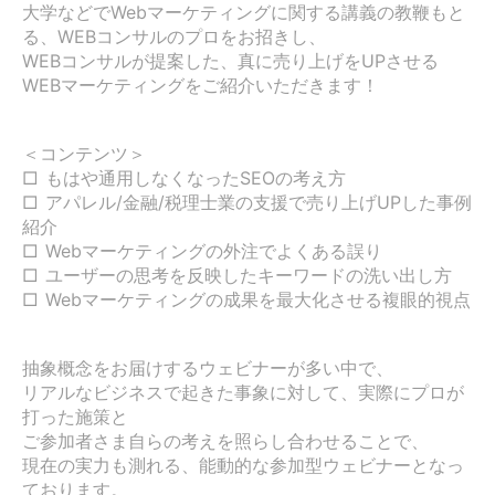
大学などでWebマーケティングに関する講義の教鞭もと
る、WEBコンサルのプロをお招きし、

WEBコンサルが提案した、真に売り上げをUPさせる
WEBマーケティングをご紹介いただきます！

＜コンテンツ＞

□ もはや通用しなくなったSEOの考え方

□ アパレル/金融/税理士業の支援で売り上げUPした事例
紹介

□ Webマーケティングの外注でよくある誤り

□ ユーザーの思考を反映したキーワードの洗い出し方

□ Webマーケティングの成果を最大化させる複眼的視点

抽象概念をお届けするウェビナーが多い中で、

リアルなビジネスで起きた事象に対して、実際にプロが
打った施策と

ご参加者さま自らの考えを照らし合わせることで、

現在の実力も測れる、能動的な参加型ウェビナーとなっ
ております。
