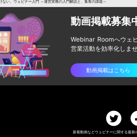
けない、ウェビナー入門 ～運営実務の入門解説と、集客の課題～
動画掲載募集
Webinar Roomへウ
営業活動を効率化しま
動画掲載はこちら
新着動画などウェビナーに関する
最新