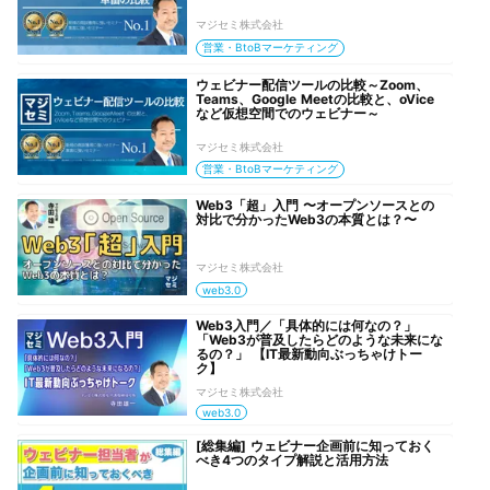
マジセミ株式会社
営業・BtoBマーケティング
ウェビナー配信ツールの比較～Zoom、
Teams、Google Meetの比較と、oVice
など仮想空間でのウェビナー～
マジセミ株式会社
営業・BtoBマーケティング
Web3「超」入門 〜オープンソースとの
対比で分かったWeb3の本質とは？〜
マジセミ株式会社
web3.0
Web3入門／「具体的には何なの？」
「Web3が普及したらどのような未来にな
るの？」 【IT最新動向ぶっちゃけトー
ク】
マジセミ株式会社
web3.0
[総集編] ウェビナー企画前に知っておく
べき4つのタイプ解説と活用方法