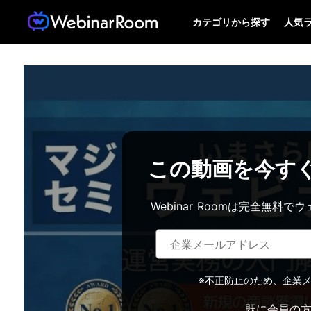
カテゴリから探す
人気
この動画を今す
Webinar Roomは完全無
※不正防止のため、企業
既に会員の