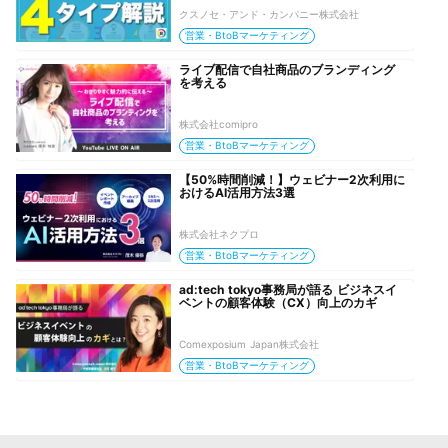
クスノセ・アンド・カンパニー株式会社
営業・BtoBマーケティング
ライブ配信で自社商品のブランディング
を考える
株式会社comipro
営業・BtoBマーケティング
【50%時間削減！】ウェビナー2次利用に
おけるAI活用方法3選
株式会社ネクプロ
営業・BtoBマーケティング
ad:tech tokyo事務局が語る ビジネスイ
ベントの顧客体験（CX）向上のカギ
Comexposium Japan株式会社
営業・BtoBマーケティング