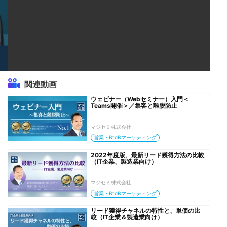
関連動画
ウェビナー（Webセミナー）入門＜
Teams開催＞／集客と離脱防止
マジセミ株式会社
営業・BtoBマーケティング
2022年度版、最新リード獲得方法の比較
（IT企業、製造業向け）
マジセミ株式会社
営業・BtoBマーケティング
リード獲得チャネルの特性と、単価の比
較（IT企業＆製造業向け）