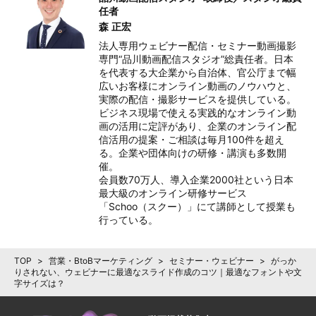
任者
森 正宏
法人専用ウェビナー配信・セミナー動画撮影
専門“品川動画配信スタジオ”総責任者。日本
を代表する大企業から自治体、官公庁まで幅
広いお客様にオンライン動画のノウハウと、
実際の配信・撮影サービスを提供している。

ビジネス現場で使える実践的なオンライン動
画の活用に定評があり、企業のオンライン配
信活用の提案・ご相談は毎月100件を超え
る。企業や団体向けの研修・講演も多数開
催。

会員数70万人、導入企業2000社という日本
最大級のオンライン研修サービス 
「Schoo（スクー）」にて講師として授業も
行っている。
TOP
>
営業・BtoBマーケティング
>
セミナー・ウェビナー
>
がっか
りされない、ウェビナーに最適なスライド作成のコツ｜最適なフォントや文
字サイズは？