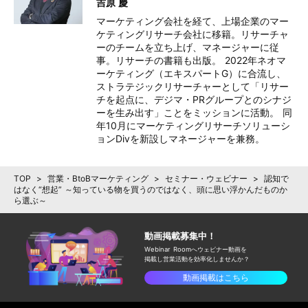
吉原 慶
マーケティング会社を経て、上場企業のマー
ケティングリサーチ会社に移籍。リサーチャ
ーのチームを立ち上げ、マネージャーに従
事。リサーチの書籍も出版。 2022年ネオマ
ーケティング（エキスパートG）に合流し、
ストラテジックリサーチャーとして「リサー
チを起点に、デジマ・PRグループとのシナジ
ーを生み出す」ことをミッションに活動。 同
年10月にマーケティングリサーチソリューシ
ョンDivを新設しマネージャーを兼務。
TOP
>
営業・BtoBマーケティング
>
セミナー・ウェビナー
>
認知で
はなく“想起” ～知っている物を買うのではなく、頭に思い浮かんだものか
ら選ぶ～
動画掲載募集中！
Webinar Roomへウェビナー動画を
掲載し
営業活動を効率化しませんか？
動画掲載はこちら