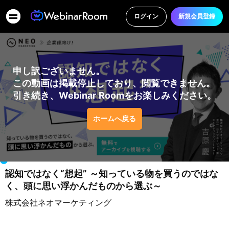
ログイン
新規会員登録
申し訳ございません。
この動画は掲載停止しており、閲覧できません。
引き続き、Webinar Roomをお楽しみください。
ホームへ戻る
00:00
/
00:00
x1.0
認知ではなく“想起” ～知っている物を買うのではな
く、頭に思い浮かんだものから選ぶ～
株式会社ネオマーケティング