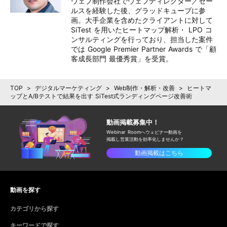
ウェブ制作会社でウェブディレクター／セー
ルスを経験した後、グラッドキューブに参
画。大手企業を含めたクライアントに対して 
SiTest を用いたヒートマップ解析・ LPO コ
ンサルティングを行っており、担当した案件
では Google Premier Partner Awards で「顧
客成長部門 最優秀賞」を受賞。
TOP
>
デジタルマーケティング
>
Web制作・解析・改善
>
ヒートマ
ップとA/Bテストで結果を出す SiTest式ランディングページ改善術
動画掲載募集中！
Webinar Roomへウェビナー動画を
掲載し
営業活動を効率化しませんか？
動画掲載はこちら
動画を探す
カテゴリから探す
キーワードで探す