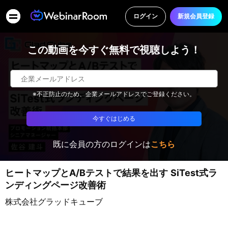
ログイン
新規会員登録
この動画を今すぐ無料で視聴しよう！
※不正防止のため、企業メールアドレスでご登録ください。
今すぐはじめる
既に会員の方のログインは
こちら
ヒートマップとA/Bテストで結果を出す SiTest式ラ
ンディングページ改善術
株式会社グラッドキューブ