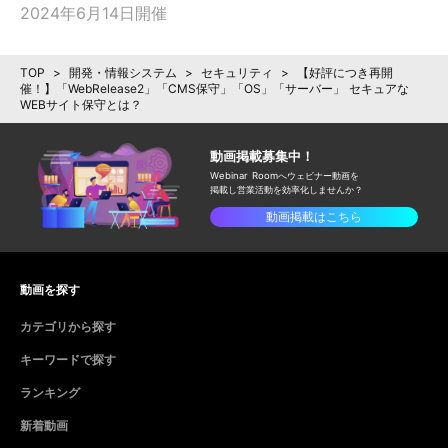
2024年6月14日開催
TOP
>
開発・情報システム
>
セキュリティ
>
【好評につき再開
催！】「WebRelease2」「CMS保守」「OS」「サーバー」 セキュアな
WEBサイト保守とは？
動画掲載募集中！
Webinar Roomへウェビナー動画を
掲載し
営業活動を効率化しませんか？
動画掲載はこちら
動画を探す
カテゴリから探す
キーワードで探す
ランキング
新着動画